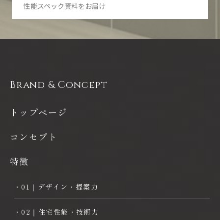
本免責事項の内容をご承諾頂いたものと見なしますので、ご了承くだ
性能スペック資料をお届け
さい。
第一条
本サイトに掲載する情報には充分に注意を払っていますが、その内容
について保証するものではありません。当社は本サイトの使用ならび
に閲覧によって生じたいかなる損害にも責任を負いかねます。また、
本サイトを装ったウェブサイトによって生じた損害にも責任を負いか
ねます。本サイトのURLや情報は予告なく変更される場合がありま
Brand & Concept
す。
第二条
トップページ
当社は、本サイトにおける各種サービスまたは各種情報の提供または
その遅滞、変更、中断、中止、停止もしくは廃止、その他本サイトに
関連して発生したお客様または第三者の損害について、一切の責任を
コンセプト
負わないものとします。情報の閲覧やサービスの提供を受けるにあた
っては、法令上の義務に従った上、お客様ご自身の責任において行っ
ていただきますようお願いいたします。
特徴
第三条
・01｜デザイン・提案力
当社は、本サイトからリンクしている他のウェブサイトに含まれてい
る情報、サービス等については、一切関知しておらず、一切の責任を
負わないものとします。リンク先のウェブサイトは、そのウェブサイ
・02｜住宅性能・技術力
トが掲げる条件に従い、お客様ご自身の責任においてご利用下さい。