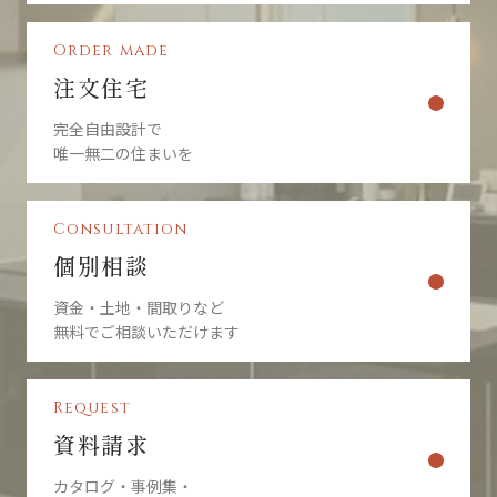
サイトに当社の広告を配信することがあります。Google広告または、
Network Advertising Initiative のオプトアウトページにアクセスして、
Order made
Googleを含む第三者配信事業者による Cookieの使用を無効にできま
す。
注文住宅
著作権について
完全自由設計で
当社ホームページの内容、テキスト、画像等の無断転載・無断使用を
唯一無二の住まいを
固く禁じます。
当社のホームページ上の文書（商品画像情報等含む）に関する著作権
は、特別の記載がない限り、すべて当社ならびにサイト制作会社に帰
Consultation
属します。本ホームページをご利用いただく際には、非営利目的およ
びお客様内部の使用に限り、これらの文書を複製することができま
個別相談
す。
資金・土地・間取りなど
文書に当社の著作権の表示がされている場合は、当該著作権の表示を
無料でご相談いただけます
付したまま複製していただくことが必要です。営利目的による複製、
あるいは翻訳、有線送信等、上記以外の著作権法上の利用はできませ
んので、ご注意ください。
免責事項
Request
当社は、当社が運営/管理するウェブサイト（以下、「本サイト」とい
資料請求
います）の運営にあたり、下記の各条項に定める事項については、免
責されるものとします。
カタログ・事例集・
本サイトをご利用のお客様（以下、単に「お客様」といいます）は、