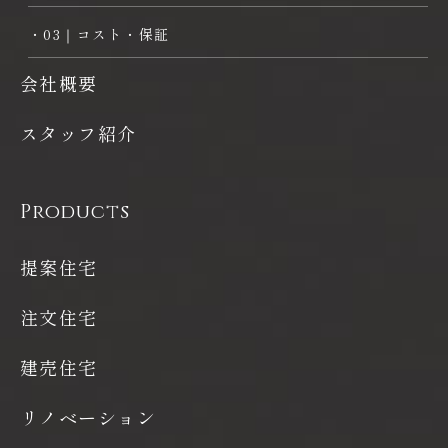
当社は、お客様の便宜のためにこれらのウェブサイトへのリンクを提
・03｜コスト・保証
供しているにすぎず、これらのウェブサイトの利用や掲載商品、サー
ビス等を推奨するものではありません。また、これらのリンクは、当
社とリンク先のウェブサイトを管理・運営する法人・個人との間に、
会社概要
必ずしも提携・協力等の特別な関係があることを意味するものではあ
りません。
スタッフ紹介
Products
提案住宅
注文住宅
建売住宅
リノベーション