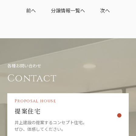
個人情報の管理について
前へ
分譲情報一覧へ
次へ
収集しました個人情報については、ホームページ管理者が厳重に管理
し、漏えい、不正流用、改ざん等の防止に適切な対策を講じます。
当社が信頼に足ると判断した委託先に個人情報を委託することがあり
ます。その利用目的は明示した当社の利用目的達成のために必要な範
囲内に限ります。
利用目的に関し保存の必要のなくなった個人情報については、確実
に、かつ、速やかに消去します。
IPアドレス等の利用について
当社ウェブサイトへのアクセスの傾向を分析するため、また、当社ウ
各種お問い合わせ
ェブサイトで発生した問題を解決するために、アクセスのなされたIP
アドレス、ドメインを記録することがあります。しかし、そのような
Contact
データからは、お客様個人を特定することはできません。
クッキー（Cookie）について
当社のウェブサイトをより便利に閲覧していただくため、ウェブサー
Proposal house
バよりお客様のコンピュータにクッキー（cookie）と呼ばれる小規模
のデータを送付し、ハードディスクに記憶することがあります。ブラ
提案住宅
ウザの設定でクッキーの受け取りを拒否することができますが、それ
によりウェブサイトのご利用が正常にできない場合がありますのでご
井上建設の提案するコンセプト住宅。
注意下さい。
ぜひ、体感してください。
Google を含む第三者配信事業者は Cookieを使用して、当ウェブサイ
トへの過去のアクセス情報に基づいてインターネット上のさまざまな