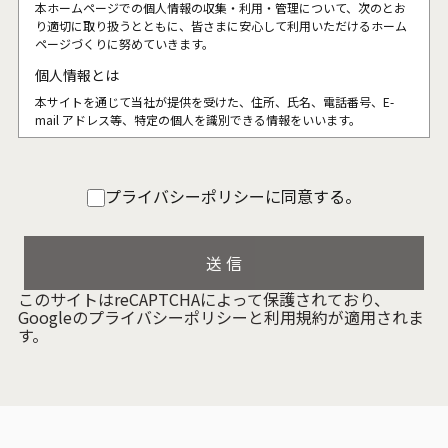
本ホームページでの個人情報の収集・利用・管理について、次のとお
り適切に取り扱うとともに、皆さまに安心して利用いただけるホーム
ページづくりに努めていきます。
個人情報とは
本サイトを通じて当社が提供を受けた、住所、氏名、電話番号、E-
mail アドレス等、特定の個人を識別できる情報をいいます。
個人情報の収集について
本サイトを通じて個人情報を収集する際は、利用者ご本人の意思によ
プライバシーポリシーに同意する。
る情報の提供を原則とします。
個人情報の収集にあたってはその利用目的を特定し、明示いたしま
す。
個人情報の収集は特定された利用目的を達成するために必要な範囲内
で行います。
このサイトはreCAPTCHAによって保護されており、
個人情報の利用制限について
Googleの
プライバシーポリシー
と
利用規約
が適用されま
提供いただいた個人情報は、あらかじめ明示した利用目的の範囲内で
す。
利用いたします。
個人情報は、本人の同意がある場合を除き、明示した利用目的以外で
利用・提供することはありません。
個人情報の利用目的の範囲内において、個人情報を含む業務を外部委
託する場合は、契約書等により当社と同等の個人情報の適正な管理を
求めます。