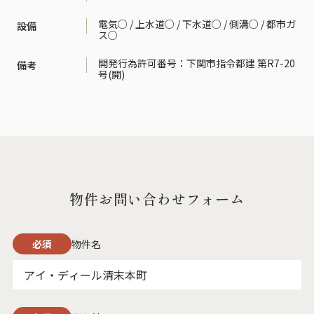
電気○ / 上水道○ / 下水道○ / 側溝○ / 都市ガ
設備
ス○
開発行為許可番号：下関市指令都建 第R7-20
備考
号(開)
物件お問い合わせフォーム
必須
物件名