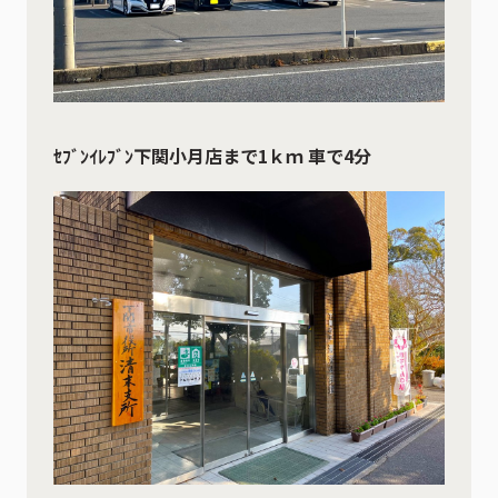
ｾﾌﾞﾝｲﾚﾌﾞﾝ下関小月店まで1ｋｍ 車で4分