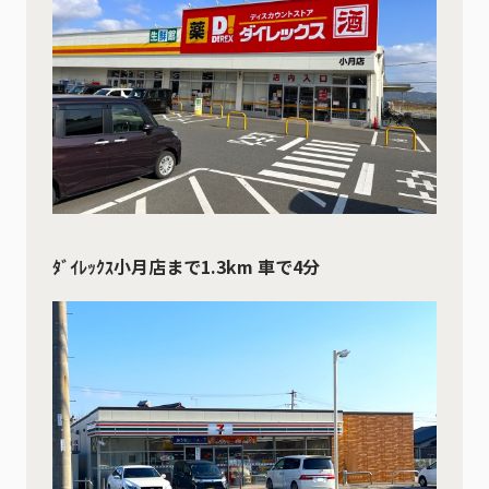
ﾀﾞｲﾚｯｸｽ小月店まで1.3km 車で4分