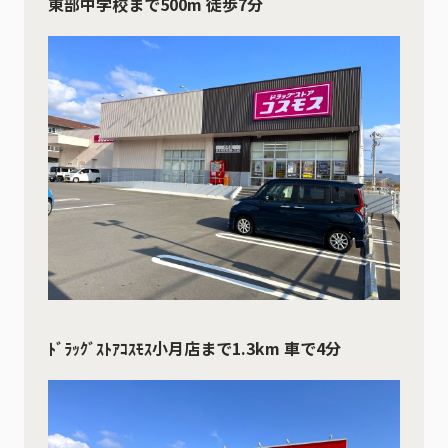
東部中学校まで500m 徒歩7分
ﾄﾞﾗｯｸﾞｽﾄｱｺｽﾓｽ小月店まで1.3km 車で4分