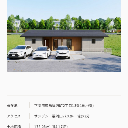
所在地
下関市彦島福浦町2丁目13番10(地番)
アクセス
サンデン 福浦口バス停 徒歩3分
土地面積
179.08㎡（54.17坪）