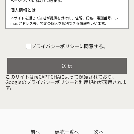
ページづくりに努めていきます。
個人情報とは
本サイトを通じて当社が提供を受けた、住所、氏名、電話番号、E-
mail アドレス等、特定の個人を識別できる情報をいいます。
個人情報の収集について
本サイトを通じて個人情報を収集する際は、利用者ご本人の意思によ
プライバシーポリシーに同意する。
る情報の提供を原則とします。
個人情報の収集にあたってはその利用目的を特定し、明示いたしま
す。
個人情報の収集は特定された利用目的を達成するために必要な範囲内
で行います。
このサイトはreCAPTCHAによって保護されており、
個人情報の利用制限について
Googleの
プライバシーポリシー
と
利用規約
が適用されま
提供いただいた個人情報は、あらかじめ明示した利用目的の範囲内で
す。
利用いたします。
個人情報は、本人の同意がある場合を除き、明示した利用目的以外で
利用・提供することはありません。
個人情報の利用目的の範囲内において、個人情報を含む業務を外部委
託する場合は、契約書等により当社と同等の個人情報の適正な管理を
求めます。
個人情報の管理について
前へ
建売一覧へ
次へ