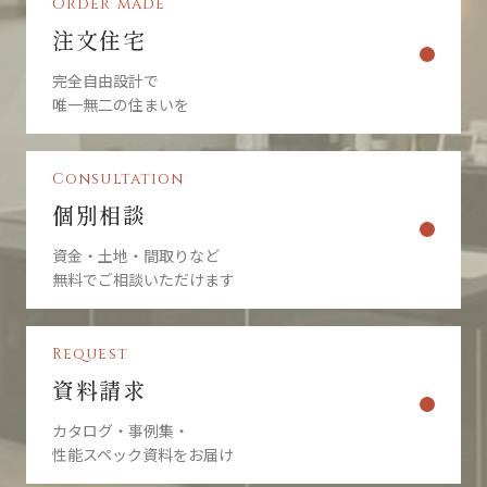
Order made
Googleを含む第三者配信事業者による Cookieの使用を無効にできま
す。
注文住宅
著作権について
完全自由設計で
当社ホームページの内容、テキスト、画像等の無断転載・無断使用を
唯一無二の住まいを
固く禁じます。
当社のホームページ上の文書（商品画像情報等含む）に関する著作権
は、特別の記載がない限り、すべて当社ならびにサイト制作会社に帰
Consultation
属します。本ホームページをご利用いただく際には、非営利目的およ
びお客様内部の使用に限り、これらの文書を複製することができま
個別相談
す。
資金・土地・間取りなど
文書に当社の著作権の表示がされている場合は、当該著作権の表示を
無料でご相談いただけます
付したまま複製していただくことが必要です。営利目的による複製、
あるいは翻訳、有線送信等、上記以外の著作権法上の利用はできませ
んので、ご注意ください。
免責事項
Request
当社は、当社が運営/管理するウェブサイト（以下、「本サイト」とい
資料請求
います）の運営にあたり、下記の各条項に定める事項については、免
責されるものとします。
カタログ・事例集・
本サイトをご利用のお客様（以下、単に「お客様」といいます）は、
本免責事項の内容をご承諾頂いたものと見なしますので、ご了承くだ
性能スペック資料をお届け
さい。