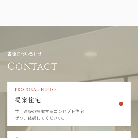
収集しました個人情報については、ホームページ管理者が厳重に管理
し、漏えい、不正流用、改ざん等の防止に適切な対策を講じます。
当社が信頼に足ると判断した委託先に個人情報を委託することがあり
ます。その利用目的は明示した当社の利用目的達成のために必要な範
囲内に限ります。
利用目的に関し保存の必要のなくなった個人情報については、確実
に、かつ、速やかに消去します。
IPアドレス等の利用について
当社ウェブサイトへのアクセスの傾向を分析するため、また、当社ウ
各種お問い合わせ
ェブサイトで発生した問題を解決するために、アクセスのなされたIP
アドレス、ドメインを記録することがあります。しかし、そのような
Contact
データからは、お客様個人を特定することはできません。
クッキー（Cookie）について
当社のウェブサイトをより便利に閲覧していただくため、ウェブサー
Proposal house
バよりお客様のコンピュータにクッキー（cookie）と呼ばれる小規模
のデータを送付し、ハードディスクに記憶することがあります。ブラ
提案住宅
ウザの設定でクッキーの受け取りを拒否することができますが、それ
によりウェブサイトのご利用が正常にできない場合がありますのでご
井上建設の提案するコンセプト住宅。
注意下さい。
ぜひ、体感してください。
Google を含む第三者配信事業者は Cookieを使用して、当ウェブサイ
トへの過去のアクセス情報に基づいてインターネット上のさまざまな
サイトに当社の広告を配信することがあります。Google広告または、
Network Advertising Initiative のオプトアウトページにアクセスして、