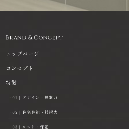
第一条
本サイトに掲載する情報には充分に注意を払っていますが、その内容
について保証するものではありません。当社は本サイトの使用ならび
に閲覧によって生じたいかなる損害にも責任を負いかねます。また、
本サイトを装ったウェブサイトによって生じた損害にも責任を負いか
ねます。本サイトのURLや情報は予告なく変更される場合がありま
Brand & Concept
す。
第二条
トップページ
当社は、本サイトにおける各種サービスまたは各種情報の提供または
その遅滞、変更、中断、中止、停止もしくは廃止、その他本サイトに
関連して発生したお客様または第三者の損害について、一切の責任を
コンセプト
負わないものとします。情報の閲覧やサービスの提供を受けるにあた
っては、法令上の義務に従った上、お客様ご自身の責任において行っ
ていただきますようお願いいたします。
特徴
第三条
・01｜デザイン・提案力
当社は、本サイトからリンクしている他のウェブサイトに含まれてい
る情報、サービス等については、一切関知しておらず、一切の責任を
負わないものとします。リンク先のウェブサイトは、そのウェブサイ
・02｜住宅性能・技術力
トが掲げる条件に従い、お客様ご自身の責任においてご利用下さい。
当社は、お客様の便宜のためにこれらのウェブサイトへのリンクを提
・03｜コスト・保証
供しているにすぎず、これらのウェブサイトの利用や掲載商品、サー