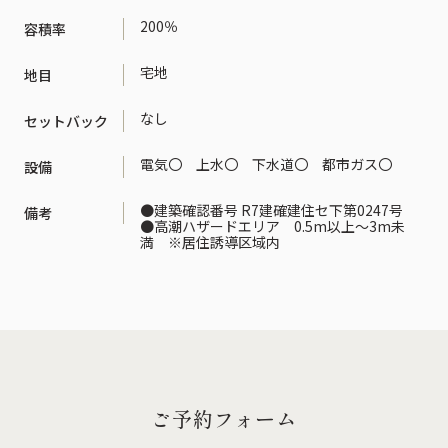
200％
容積率
宅地
地目
なし
セットバック
電気〇 上水〇 下水道〇 都市ガス〇
設備
●建築確認番号 R7建確建住セ下第0247号
備考
●高潮ハザードエリア 0.5m以上～3m未
満 ※居住誘導区域内
ご予約フォーム