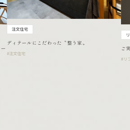
注文住宅
リ
ディテールにこだわった〝整う家〟
レー
ご
#注文住宅
#リ