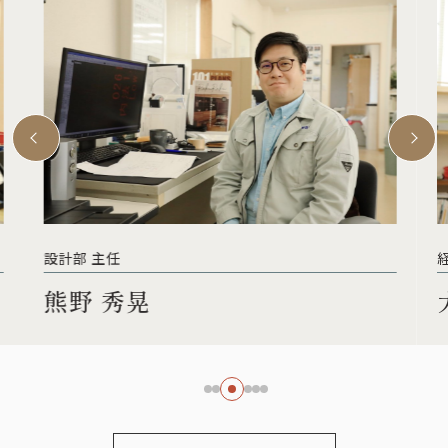
経理スタッフ
大西 友里恵