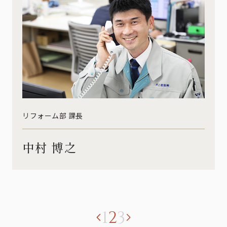
リフォーム部 課長
中村 博之
1
2
3