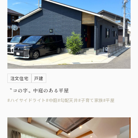
注文住宅
戸建
〝コの字〟中庭のある平屋
#ハイサイドライト
#中庭
#勾配天井
#子育て家族
#平屋