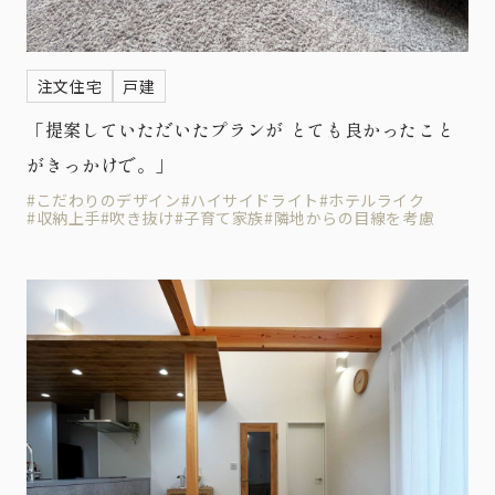
注文住宅
戸建
「提案していただいたプランが とても良かったこと
がきっかけで。」
#こだわりのデザイン
#ハイサイドライト
#ホテルライク
#収納上手
#吹き抜け
#子育て家族
#隣地からの目線を考慮