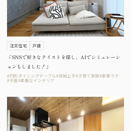
注文住宅
戸建
「SNSで好きなテイストを探し、AIでシミュレーシ
ョンもしました！」
#円形ダイニングテーブル
#収納上手
#子育て家族
#家事ラク
#平屋
#素敵なインテリア