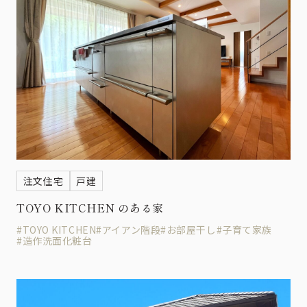
注文住宅
戸建
TOYO KITCHEN のある家
#TOYO KITCHEN
#アイアン階段
#お部屋干し
#子育て家族
#造作洗面化粧台