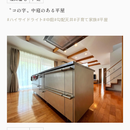
〝コの字〟中庭のある平屋
#ハイサイドライト
#中庭
#勾配天井
#子育て家族
#平屋