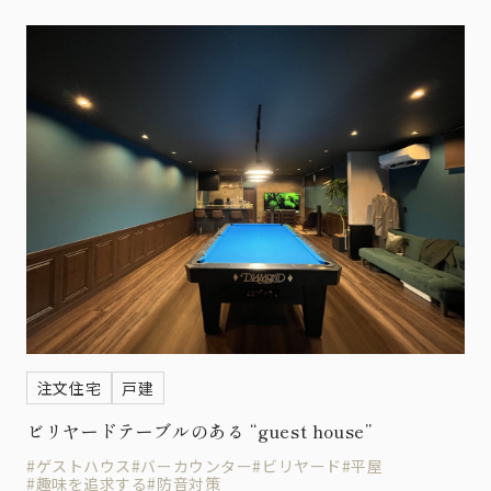
注文住宅
戸建
ビリヤードテーブルのある “guest house”
#ゲストハウス
#バーカウンター
#ビリヤード
#平屋
#趣味を追求する
#防音対策