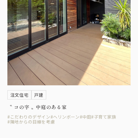
注文住宅
戸建
〝 コの字 〟中庭のある家
#こだわりのデザイン
#ヘリンボーン
#中庭
#子育て家族
#隣地からの目線を考慮