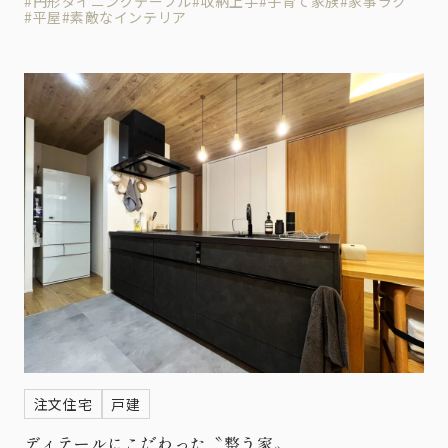
#円形ダイニングテーブル
#収納上手
#子育て家族
#家事ラク
#平屋
#素敵なインテリア
注文住宅
戸建
ディテールにこだわった〝整う家〟