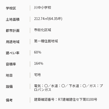
川中小学校
学校区
212.74㎡(64.35坪)
土地面積
市街化区域
都市計画
第一種住居地域
用途地域
60％
建ぺい率
164％
容積率
宅地
地目
電気：〇／水道：〇／ 下水道：〇／ガス：プ
設備
ロパンガス
建築確認番号：R7建確建住セ下第0100号
備考