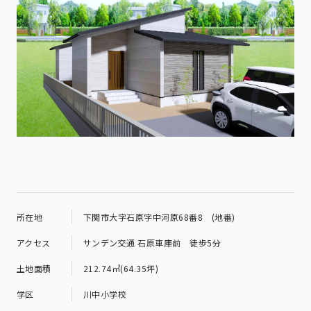
所在地
下関市大字石原字中河原68番8 (地番)
アクセス
サンデン交通 石原車庫前 徒歩5分
土地面積
212.74㎡(64.35坪)
学区
川中小学校