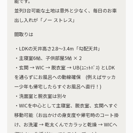
能です。
並列3台可能な土地は意外と少なく、毎日のお車
出し入れが「ノー ストレス」
間取りは
・LDKの天井高さ2.8～3.4m「勾配天井」
・主寝室6帖、子供部屋5帖 × 2
・玄関 → WIC → 脱衣室 → UB(ﾕﾆｯﾄﾊﾞｽ) とLDK
を通らずにお風呂への動線確保 (例えばサッカ
ー少年も帰宅したらすぐお風呂へ直行！)
・洗面室と脱衣室は別々
・WICを中心として主寝室、脱衣室、玄関へすぐ
移動可能（お出かけの身支度や帰宅時のコート掛
け、お洗濯 → 乾太くんでカラッと乾燥 → WICへ