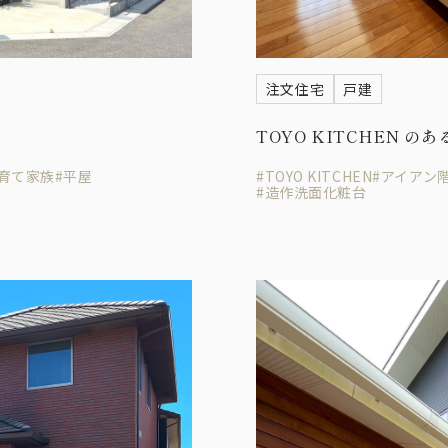
注文住宅
戸建
TOYO KITCHEN のあ
子育て家族
#平屋
#TOYO KITCHEN
#アイアン
#造作洗面化粧台