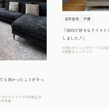
注文住宅
戸建
「SNSで好きなテイスト
しました！」
#円形ダイニングテーブル
#
#素敵なインテリア
とても良かったことがきっ
ト
#ホテルライク
#収納上手
線を考慮