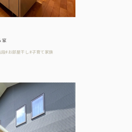
る家
階段
#お部屋干し
#子育て家族