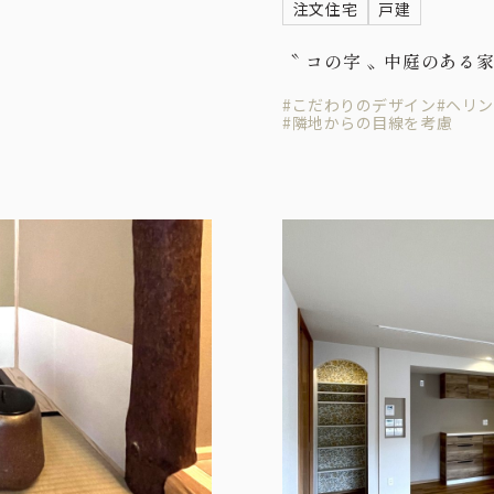
注文住宅
戸建
〝 コの字 〟中庭のある
#こだわりのデザイン
#ヘリ
#隣地からの目線を考慮