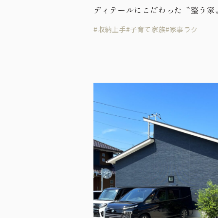
ディテールにこだわった〝整う家
#収納上手
#子育て家族
#家事ラク