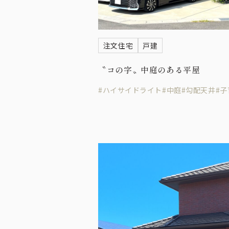
注文住宅
戸建
〝コの字〟中庭のある平屋
#ハイサイドライト
#中庭
#勾配天井
#