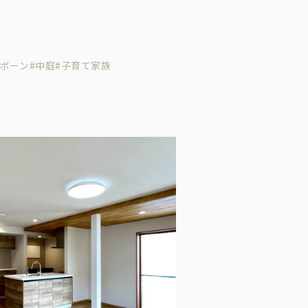
家
ンボーン
#中庭
#子育て家族