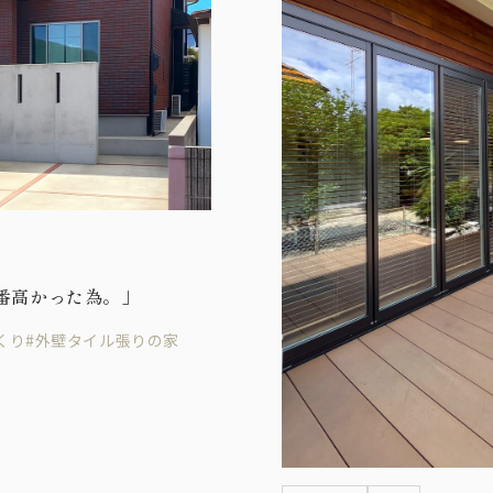
番高かった為。」
くり
#外壁タイル張りの家