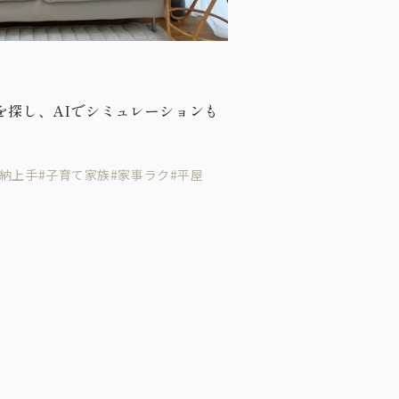
を探し、AIでシミュレーションも
収納上手
#子育て家族
#家事ラク
#平屋