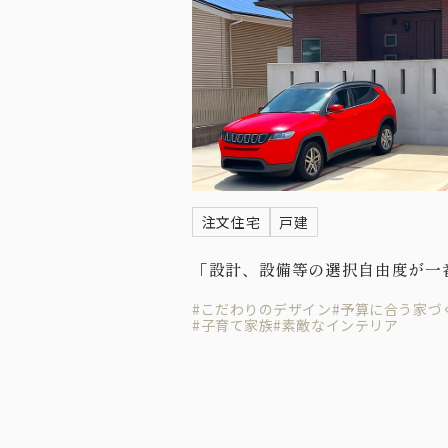
注文住宅
戸建
「設計、設備等の選択自由度が一
#こだわりのデザイン
#予算に合う家づ
#子育て家族
#素敵なインテリア