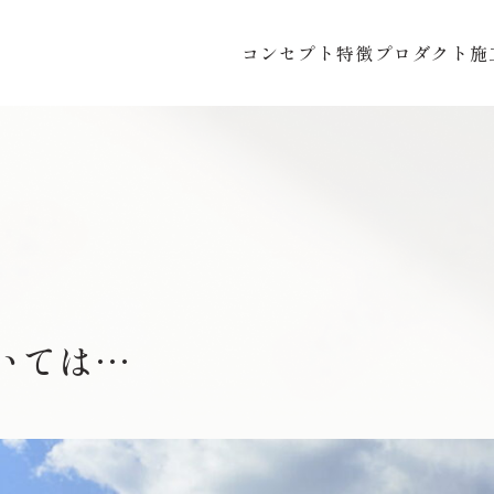
コンセプト
特徴
プロダクト
施
いては…