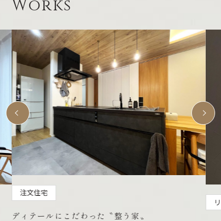
Works
注文住宅
リ
ディテールにこだわった〝整う家〟