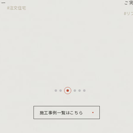
レー
ご
#注文住宅
#リ
施工事例一覧はこちら